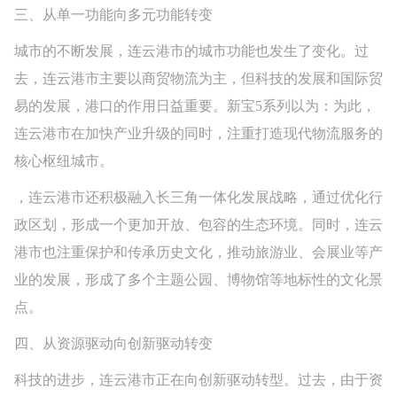
三、从单一功能向多元功能转变
城市的不断发展，连云港市的城市功能也发生了变化。过
去，连云港市主要以商贸物流为主，但科技的发展和国际贸
易的发展，港口的作用日益重要。新宝5系列以为：为此，
连云港市在加快产业升级的同时，注重打造现代物流服务的
核心枢纽城市。
，连云港市还积极融入长三角一体化发展战略，通过优化行
政区划，形成一个更加开放、包容的生态环境。同时，连云
港市也注重保护和传承历史文化，推动旅游业、会展业等产
业的发展，形成了多个主题公园、博物馆等地标性的文化景
点。
四、从资源驱动向创新驱动转变
科技的进步，连云港市正在向创新驱动转型。过去，由于资