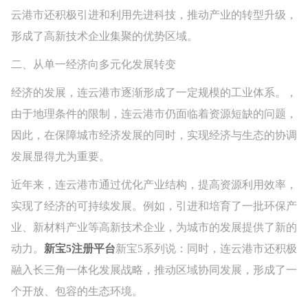
云港市还积极引进和利用先进科技，推动产业的转型升级，
形成了高新技术企业集聚的优势区域。
二、从单一经济向多元化发展转变
经济的发展，连云港市逐渐形成了一定规模的工业体系。，
由于地理条件的限制，连云港市仍面临着资源短缺的问题，
因此，在保障城市经济发展的同时，实现经济与生态的协调
发展显得尤为重要。
近年来，连云港市通过优化产业结构，提高资源利用效率，
实现了经济的可持续发展。例如，引进和培育了一批环保产
业、新材料产业等高新技术企业，为城市的发展提供了新的
动力。
新宝5注册平台
新宝5系列说：同时，连云港市还积极
融入长三角一体化发展战略，推动区域协同发展，形成了一
个开放、包容的生态环境。