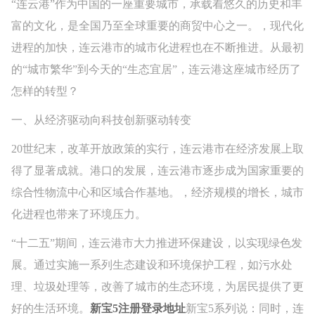
“连云港”作为中国的一座重要城市，承载着悠久的历史和丰
富的文化，是全国乃至全球重要的商贸中心之一。，现代化
进程的加快，连云港市的城市化进程也在不断推进。从最初
的“城市繁华”到今天的“生态宜居”，连云港这座城市经历了
怎样的转型？
一、从经济驱动向科技创新驱动转变
20世纪末，改革开放政策的实行，连云港市在经济发展上取
得了显著成就。港口的发展，连云港市逐步成为国家重要的
综合性物流中心和区域合作基地。，经济规模的增长，城市
化进程也带来了环境压力。
“十二五”期间，连云港市大力推进环保建设，以实现绿色发
展。通过实施一系列生态建设和环境保护工程，如污水处
理、垃圾处理等，改善了城市的生态环境，为居民提供了更
好的生活环境。
新宝5注册登录地址
新宝5系列说：同时，连